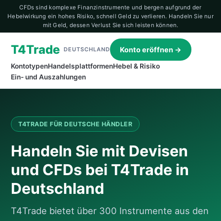
CFDs sind komplexe Finanzinstrumente und bergen aufgrund der
Hebelwirkung ein hohes Risiko, schnell Geld zu verlieren. Handeln Sie nur
mit Geld, dessen Verlust Sie sich leisten können.
T4Trade
Konto eröffnen →
DEUTSCHLAND
Kontotypen
Handelsplattformen
Hebel & Risiko
Ein- und Auszahlungen
T4TRADE FÜR DEUTSCHE HÄNDLER
Handeln Sie mit Devisen
und CFDs bei T4Trade in
Deutschland
T4Trade bietet über 300 Instrumente aus den