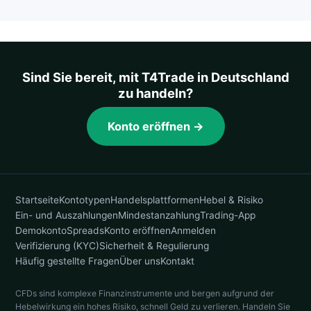
Sind Sie bereit, mit T4Trade in Deutschland
zu handeln?
Konto eröffnen →
Startseite
Kontotypen
Handelsplattformen
Hebel & Risiko
Ein- und Auszahlungen
Mindestanzahlung
Trading-App
Demokonto
Spreads
Konto eröffnen
Anmelden
Verifizierung (KYC)
Sicherheit & Regulierung
Häufig gestellte Fragen
Über uns
Kontakt
CFDs sind komplexe Finanzinstrumente und bergen aufgrund der
Hebelwirkung ein hohes Risiko, schnell Geld zu verlieren. Handeln Sie