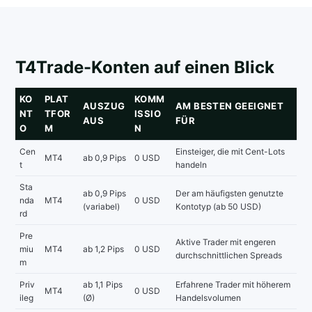
T4Trade-Konten auf einen Blick
KO
PLAT
KOMM
AUSZUG
AM BESTEN GEEIGNET
NT
TFOR
ISSIO
AUS
FÜR
O
M
N
Cen
Einsteiger, die mit Cent-Lots
MT4
ab 0,9 Pips
0 USD
t
handeln
Sta
ab 0,9 Pips
Der am häufigsten genutzte
nda
MT4
0 USD
(variabel)
Kontotyp (ab 50 USD)
rd
Pre
Aktive Trader mit engeren
miu
MT4
ab 1,2 Pips
0 USD
durchschnittlichen Spreads
m
Priv
ab 1,1 Pips
Erfahrene Trader mit höherem
MT4
0 USD
ileg
(Ø)
Handelsvolumen